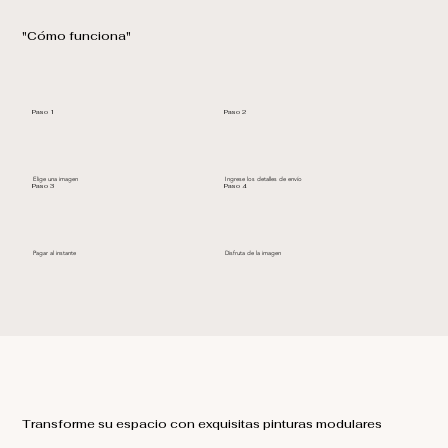
"Cómo funciona"
Paso 1
Paso 2
Elige una imagen
Ingrese los detalles de envío
Paso 3
Paso 4
Pagar al instante
Disfruta de la imagen
Transforme su espacio con exquisitas pinturas modulares