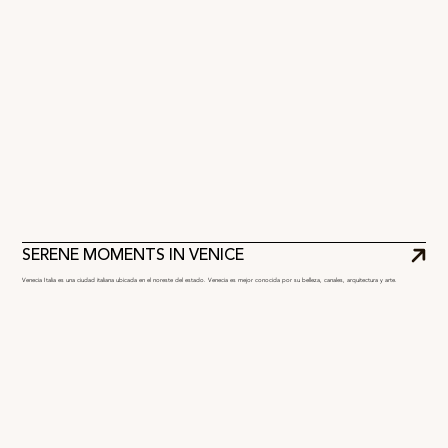
SERENE MOMENTS IN VENICE
Venecia Italia es una ciudad italiana ubicada en el noreste del estado. Venecia es mejor conocida por su belleza, canales, arquitectura y arte.