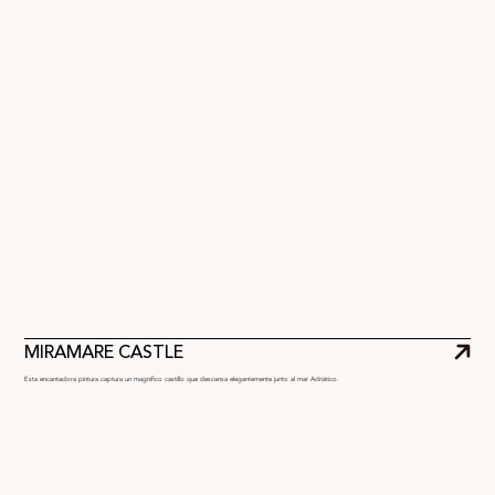
MIRAMARE CASTLE
Esta encantadora pintura captura un magnífico castillo que descansa elegantemente junto al mar Adriático.