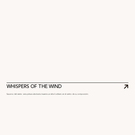
WHISPERS OF THE WIND
Susurros del viento: esta pintura abstracta muestra un árbol solitario en el centro de su composición.