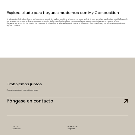
Explora el arte para hogares modernos con My Composition
Tu búsqueda de la obra de arte perfecta termina aquí. En MyComposition, ofrecemos entrega global, lo que garantiza que la pieza elegida llegue de
forma segura a su puerta. Explore nuestra colección de lienzos de alta calidad y encuentre la combinación perfecta para su hogar u oficina.
Recuerde, en el mundo del diseño de interiores, la obra de arte adecuada puede marcar la diferencia. ¡Compra ahora y transforma tu espacio con
MyComposition!
Trabajemos juntos
Pinturas modulares: impresión en lienzo
Póngase en contacto
Tienda
Acerca de
Contacto
Soporte