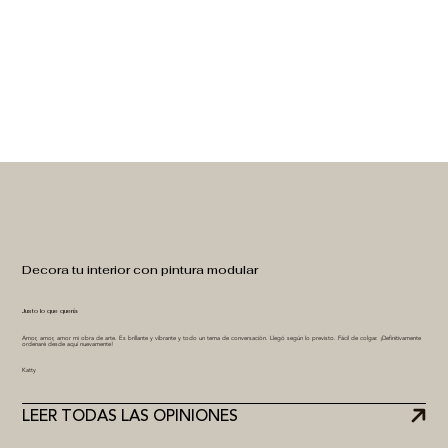
Decora tu interior con pintura modular
Justo lo que quería
Amor, amor, amor mi obra de arte. Es brillante y vibrante y todo un tema de conversación. Llegó según lo previsto. Fácil de colgar. ¡Definitivamente
ordenaré desde aquí nuevamente!
Katty
LEER TODAS LAS OPINIONES