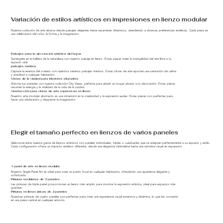
Variación de estilos artísticos en impresiones en lienzo modular
Nuestra colección de arte abarca desde paisajes relajantes hasta resúmenes dinámicos, atendiendo a diversas preferencias estéticas. Cada pieza es
una celebración del color, la forma y la imaginación.
Paisajes para la decoración artística del hogar.
Sumérgete en la belleza de la naturaleza con nuestro paisaje en lienzo. Estas piezas traen la tranquilidad del aire libre a tu
espacio vital.
paisajes marinos
Capture la esencia del océano con nuestros serenos paisajes marinos. Estas obras de arte aportan una sensación de calma
y amplitud a cualquier habitación.
Vistas de la ciudad para interiores elegantes
Adorna tus paredes con nuestra colección City Views, perfecta para añadir un toque urbano a tu decoración. Estas piezas
resumen la energía y la vitalidad de la vida de la ciudad.
Abstracción para obras de arte expresivas en lienzo
Nuestro arte modular abstracto es una inmersión en la creatividad y la expresión audaz. Estas piezas son perfectas para
hacer una declaración y despertar la imaginación.
Elegir el tamaño perfecto en lienzos de varios paneles
Seleccione entre nuestra gama de lienzos artísticos con paneles individuales, triples o cuádruples que se adapten perfectamente a su espacio y estilo.
Cada configuración ofrece un impacto estético diferente, desde una elegancia minimalista hasta una narrativa visual en expansión.
1 panel de arte en lienzo modular.
Nuestro Single Panel Art es ideal para crear un punto focal en cualquier habitación, ofreciendo una apariencia elegante y
sofisticada.
Pinturas modulares de 3 paneles.
Las pinturas de triple panel proporcionan un lienzo más amplio para mostrar la expresión artística, ideal para espacios más
grandes.
Pinturas en lienzo únicas de 4 paneles
Nuestras pinturas de cuatro paneles son perfectas para crear una experiencia visual inmersiva y dinámica, lo que las convierte
en una pieza central en cualquier entorno.