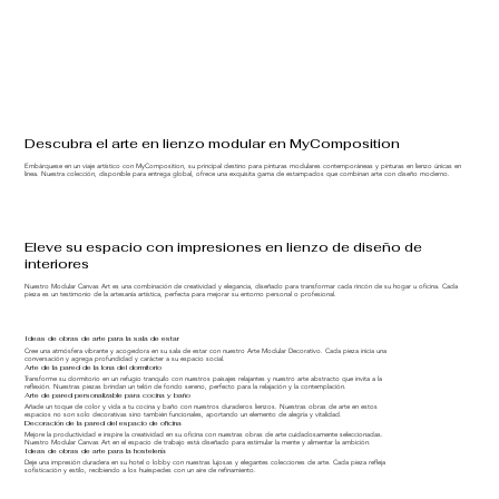
Descubra el arte en lienzo modular en MyComposition
Embárquese en un viaje artístico con MyComposition, su principal destino para pinturas modulares contemporáneas y pinturas en lienzo únicas en
línea. Nuestra colección, disponible para entrega global, ofrece una exquisita gama de estampados que combinan arte con diseño moderno.
Eleve su espacio con impresiones en lienzo de diseño de
interiores
Nuestro Modular Canvas Art es una combinación de creatividad y elegancia, diseñado para transformar cada rincón de su hogar u oficina. Cada
pieza es un testimonio de la artesanía artística, perfecta para mejorar su entorno personal o profesional.
Ideas de obras de arte para la sala de estar
Cree una atmósfera vibrante y acogedora en su sala de estar con nuestro Arte Modular Decorativo. Cada pieza inicia una
conversación y agrega profundidad y carácter a su espacio social.
Arte de la pared de la lona del dormitorio
Transforme su dormitorio en un refugio tranquilo con nuestros paisajes relajantes y nuestro arte abstracto que invita a la
reflexión. Nuestras piezas brindan un telón de fondo sereno, perfecto para la relajación y la contemplación.
Arte de pared personalizable para cocina y baño
Añade un toque de color y vida a tu cocina y baño con nuestros duraderos lienzos. Nuestras obras de arte en estos
espacios no son solo decorativas sino también funcionales, aportando un elemento de alegría y vitalidad.
Decoración de la pared del espacio de oficina
Mejore la productividad e inspire la creatividad en su oficina con nuestras obras de arte cuidadosamente seleccionadas.
Nuestro Modular Canvas Art en el espacio de trabajo está diseñado para estimular la mente y alimentar la ambición.
Ideas de obras de arte para la hostelería
Deje una impresión duradera en su hotel o lobby con nuestras lujosas y elegantes colecciones de arte. Cada pieza refleja
sofisticación y estilo, recibiendo a los huéspedes con un aire de refinamiento.