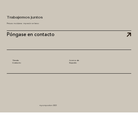
Trabajemos juntos
Pinturas modulares: impresión en lienzo
Póngase en contacto
Tienda
Acerca de
Contacto
Soporte
mycomposition 2023