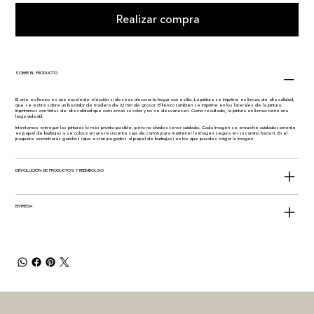
Realizar compra
SOBRE EL PRODUCTO
El arte en lienzo es una excelente elección si deseas decorar tu hogar con estilo. La pintura se imprime en lienzo de alta calidad,
que se estira sobre un bastidor de madera de 22 mm de grosor. El lienzo también se imprime en los laterales de la pintura.
Imprimimos con tintas de alta calidad que conservan su color y no se desvanecen. Como resultado, la pintura en lienzo tiene una
larga vida útil.
Intentamos entregar las pinturas lo más pronto posible, pero no olvides tener cuidado. Cada imagen se envuelve cuidadosamente
en papel de burbujas y se coloca en una resistente caja de cartón para mantener la imagen segura en su camino hacia ti. En el
paquete encontrarás ganchos (que están pegados al papel de burbujas) en los que puedes colgar la imagen.
DEVOLUCIÓN DE PRODUCTOS Y REEMBOLSO
ENTREGA