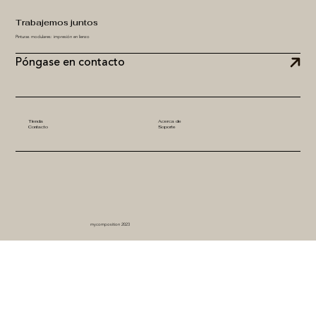
Trabajemos juntos
Pinturas modulares: impresión en lienzo
Póngase en contacto
Tienda
Acerca de
Contacto
Soporte
mycomposition 2023