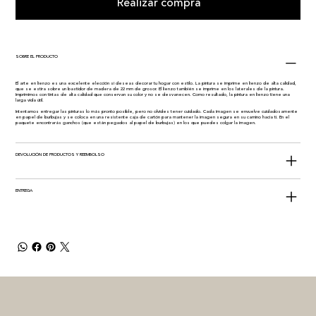
Realizar compra
SOBRE EL PRODUCTO
El arte en lienzo es una excelente elección si deseas decorar tu hogar con estilo. La pintura se imprime en lienzo de alta calidad,
que se estira sobre un bastidor de madera de 22 mm de grosor. El lienzo también se imprime en los laterales de la pintura.
Imprimimos con tintas de alta calidad que conservan su color y no se desvanecen. Como resultado, la pintura en lienzo tiene una
larga vida útil.
Intentamos entregar las pinturas lo más pronto posible, pero no olvides tener cuidado. Cada imagen se envuelve cuidadosamente
en papel de burbujas y se coloca en una resistente caja de cartón para mantener la imagen segura en su camino hacia ti. En el
paquete encontrarás ganchos (que están pegados al papel de burbujas) en los que puedes colgar la imagen.
DEVOLUCIÓN DE PRODUCTOS Y REEMBOLSO
ENTREGA