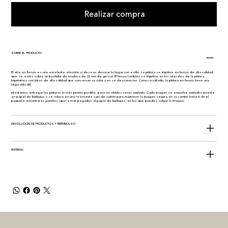
Realizar compra
SOBRE EL PRODUCTO
El arte en lienzo es una excelente elección si deseas decorar tu hogar con estilo. La pintura se imprime en lienzo de alta calidad,
que se estira sobre un bastidor de madera de 22 mm de grosor. El lienzo también se imprime en los laterales de la pintura.
Imprimimos con tintas de alta calidad que conservan su color y no se desvanecen. Como resultado, la pintura en lienzo tiene una
larga vida útil.
Intentamos entregar las pinturas lo más pronto posible, pero no olvides tener cuidado. Cada imagen se envuelve cuidadosamente
en papel de burbujas y se coloca en una resistente caja de cartón para mantener la imagen segura en su camino hacia ti. En el
paquete encontrarás ganchos (que están pegados al papel de burbujas) en los que puedes colgar la imagen.
DEVOLUCIÓN DE PRODUCTOS Y REEMBOLSO
ENTREGA