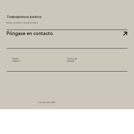
Trabajemos juntos
Pinturas modulares: impresión en lienzo
Póngase en contacto
Tienda
Acerca de
Contacto
Soporte
mycomposition 2023