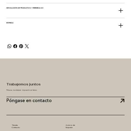
DEVOLUCIÓN DE PRODUCTOS Y REEMBOLSO
ENTREGA
Trabajemos juntos
Pinturas modulares: impresión en lienzo
Póngase en contacto
Tienda
Acerca de
Contacto
Soporte