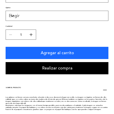
Option
Cantidad
Agregar al carrito
Realizar compra
SOBRE EL PRODUCTO
Las pinturas en lienzo son una excelente elección si deseas decorar tu hogar con estilo. La imagen se imprime en lienzo de alta
calidad, que se estira sobre un marco de madera de 22 mm de grosor. El lienzo también se imprime en las partes laterales de la
imagen. Imprimimos con colores de alta calidad que mantienen su color y no se desvanecen. Como resultado, la imagen en lienzo
goza de una larga vida útil.
Intentamos entregar las imágenes en el menor tiempo posible, pero no descuidamos el cuidado. Cada imagen se envuelve
cuidadosamente en papel de burbujas y se coloca en una resistente caja de cartón para mantener la imagen segura en su camino
hacia ti. En el paquete encontrarás ganchos (que se pegan en el papel de burbujas) con los que puedes colgar la imagen.