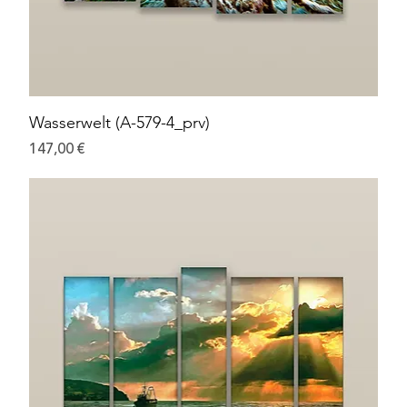
Wasserwelt (A-579-4_prv)
Preis
147,00 €