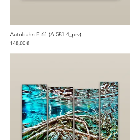
Autobahn E-61 (A-581-4_prv)
Preis
148,00 €