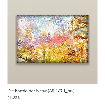
Die Poesie der Natur (AS-473-1_prv)
Preis
41,00 €