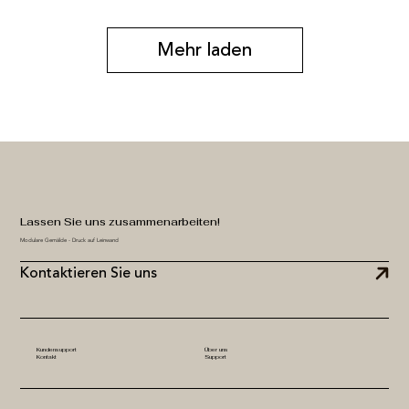
Mehr laden
Lassen Sie uns zusammenarbeiten!
Modulare Gemälde - Druck auf Leinwand
Kontaktieren Sie uns
Kundensupport
Über uns
Kontakt
Support