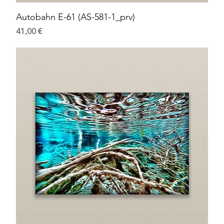
Autobahn E-61 (AS-581-1_prv)
Preis
41,00 €