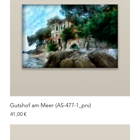
Gutshof am Meer (AS-477-1_prv)
Preis
41,00 €