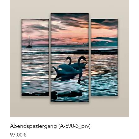
Abendspaziergang (A-590-3_prv)
Preis
97,00 €