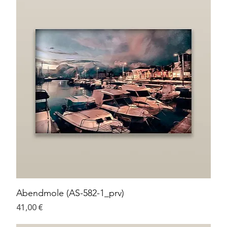
Abendmole (AS-582-1_prv)
Preis
41,00 €