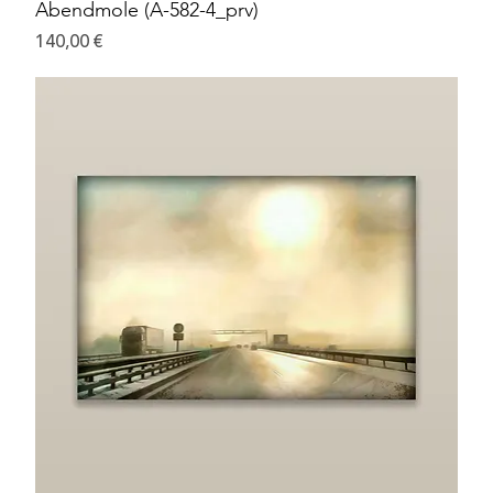
Abendmole (A-582-4_prv)
Preis
140,00 €