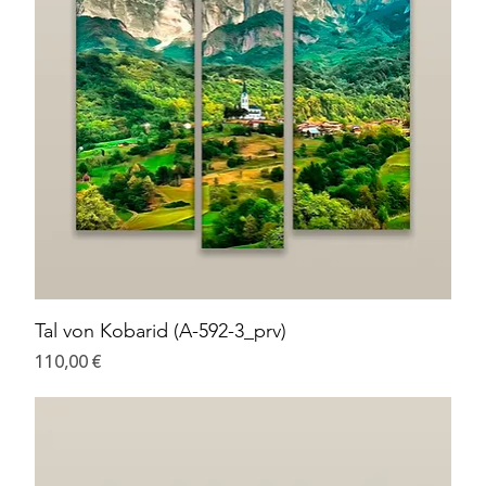
Tal von Kobarid (A-592-3_prv)
Preis
110,00 €