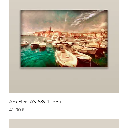
Am Pier (AS-589-1_prv)
Preis
41,00 €