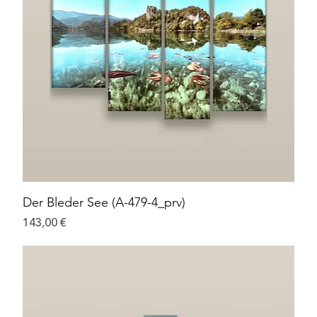
Der Bleder See (A-479-4_prv)
Preis
143,00 €