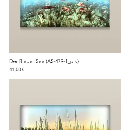
Der Bleder See (AS-479-1_prv)
Preis
41,00 €