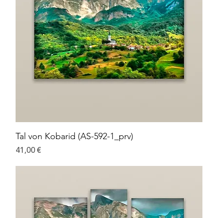
Tal von Kobarid (AS-592-1_prv)
Preis
41,00 €