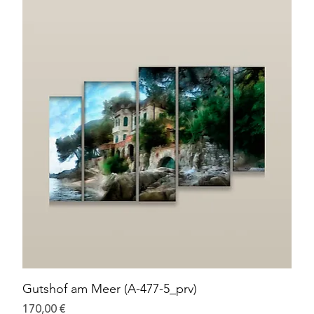
Gutshof am Meer (A-477-5_prv)
Preis
170,00 €