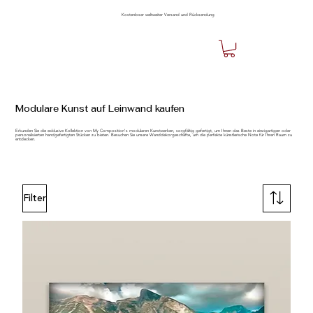
Kostenloser weltweiter Versand und Rücksendung
Modulare Kunst auf Leinwand kaufen
Erkunden Sie die exklusive Kollektion von My Composition's modularen Kunstwerken, sorgfältig gefertigt, um Ihnen das Beste in einzigartigen oder
personalisierten handgefertigten Stücken zu bieten. Besuchen Sie unsere Wanddekorgeschäfte, um die perfekte künstlerische Note für Ihren Raum zu
entdecken.
Filter