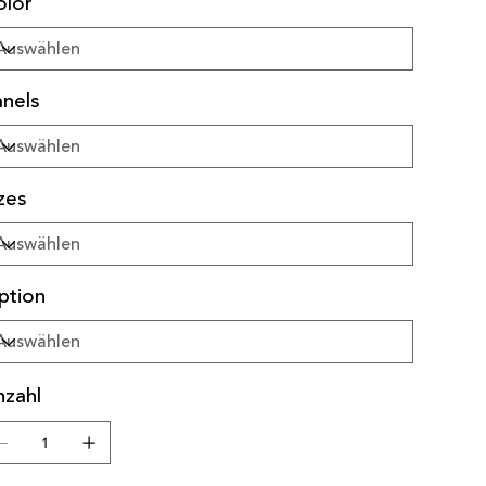
olor
nels
zes
ption
nzahl