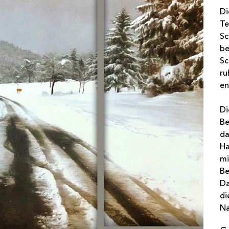
Di
Te
Sc
be
Sc
ru
en
Di
Be
da
Ha
mi
Be
Da
di
Na