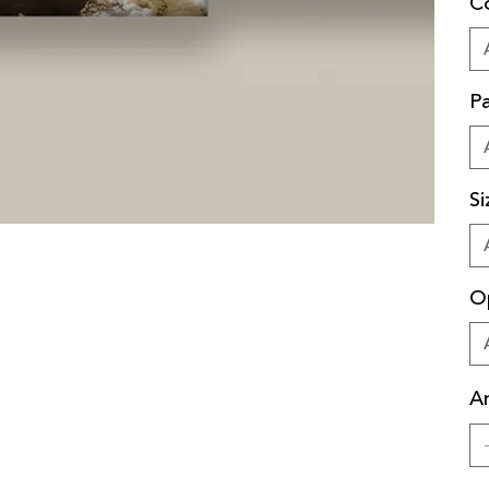
C
Pa
Si
O
A