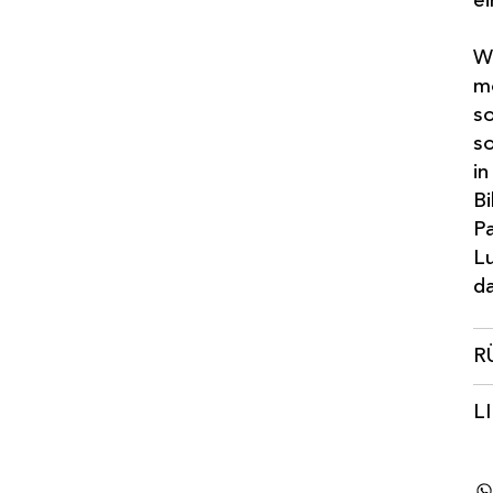
ei
Wi
mö
so
so
in
Bi
Pa
Lu
da
R
L