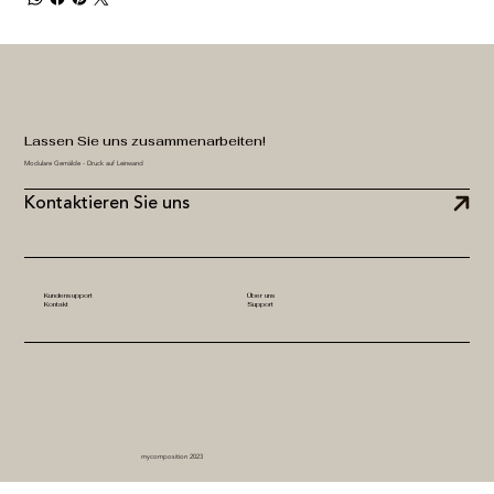
Lassen Sie uns zusammenarbeiten!
Modulare Gemälde - Druck auf Leinwand
Kontaktieren Sie uns
Kundensupport
Über uns
Kontakt
Support
mycomposition 2023