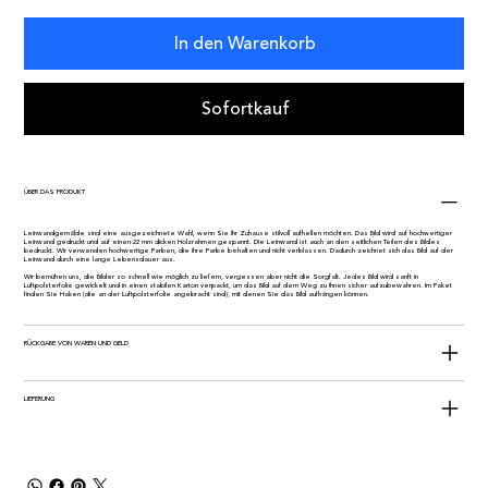
In den Warenkorb
Sofortkauf
ÜBER DAS PRODUKT
Leinwandgemälde sind eine ausgezeichnete Wahl, wenn Sie Ihr Zuhause stilvoll aufhellen möchten. Das Bild wird auf hochwertiger
Leinwand gedruckt und auf einen 22 mm dicken Holzrahmen gespannt. Die Leinwand ist auch an den seitlichen Teilen des Bildes
bedruckt. Wir verwenden hochwertige Farben, die ihre Farbe behalten und nicht verblassen. Dadurch zeichnet sich das Bild auf der
Leinwand durch eine lange Lebensdauer aus.
Wir bemühen uns, die Bilder so schnell wie möglich zu liefern, vergessen aber nicht die Sorgfalt. Jedes Bild wird sanft in
Luftpolsterfolie gewickelt und in einen stabilen Karton verpackt, um das Bild auf dem Weg zu Ihnen sicher aufzubewahren. Im Paket
finden Sie Haken (die an der Luftpolsterfolie angebracht sind), mit denen Sie das Bild aufhängen können.
RÜCKGABE VON WAREN UND GELD
LIEFERUNG