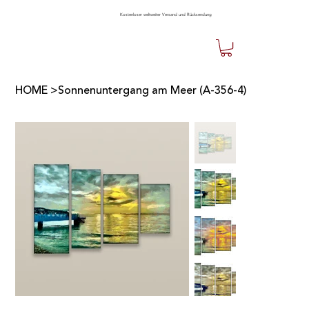
Kostenloser weltweiter Versand und Rücksendung
HOME
>
Sonnenuntergang am Meer (A-356-4)