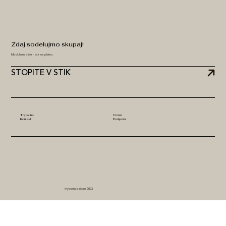
Zdaj sodelujmo skupaj!
Modularne slike - tisk na platnu
STOPITE V STIK
Trgovina
O nas
Kontakt
Podpora
mycomposition 2023