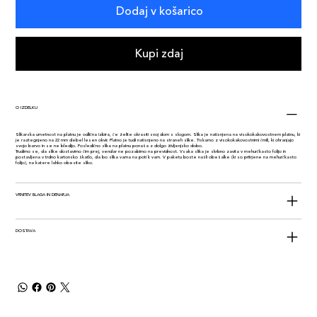
Dodaj v košarico
Kupi zdaj
O IZDELKU
Slikarska umetnost na platnu je odlična izbira, če želite okrasiti svoj dom s slogom. Slika je natisnjena na visokokakovostnem platnu, ki
je raztegnjeno na 22 mm debel lesen okvir. Platno je tudi natisnjeno na straneh slike. Tiskamo z visokokakovostnimi črnili, ki ohranjajo
svojo barvo in se ne bledijo. Posledično slika na platnu ponaša z dolgo življenjsko dobo.
Trudimo se, da slike dostavimo čim prej, vendar ne pozabimo na previdnost. Vsaka slika je skrbno zavita v mehurčkasto folijo in
postavljena v trdno kartonsko škatlo, da bo slika varna na poti k vam. V paketu boste našli obešalke (ki so pritrjene na mehurčkasto
folijo), na katere lahko obesite sliko.
VRNITEV BLAGA IN DENARJA
DOSTAVA