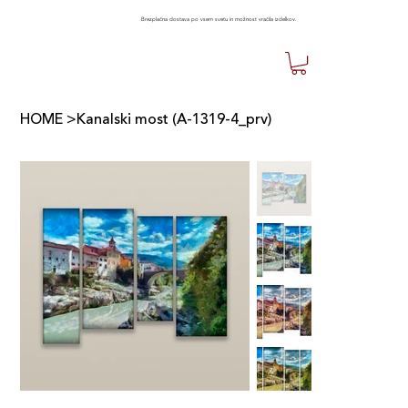
Brezplačna dostava po vsem svetu in možnost vračila izdelkov.
HOME
>
Kanalski most (A-1319-4_prv)