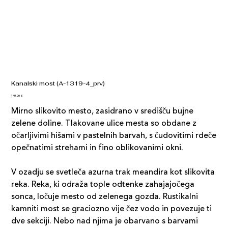
Kanalski most (A-1319-4_prv)
Cena
140,00 €
Mirno slikovito mesto, zasidrano v središču bujne
zelene doline. Tlakovane ulice mesta so obdane z
očarljivimi hišami v pastelnih barvah, s čudovitimi rdeče
opečnatimi strehami in fino oblikovanimi okni.
V ozadju se svetleča azurna trak meandira kot slikovita
reka. Reka, ki odraža tople odtenke zahajajočega
sonca, ločuje mesto od zelenega gozda. Rustikalni
kamniti most se graciozno vije čez vodo in povezuje ti
dve sekciji. Nebo nad njima je obarvano s barvami