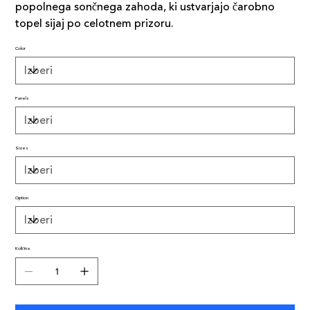
popolnega sončnega zahoda, ki ustvarjajo čarobno
topel sijaj po celotnem prizoru.
Color
Panels
Sizes
Option
Količina