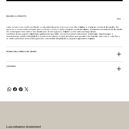
RIGUARDO AL PRODOTTO
L'arte su tela è una scelta eccellente se desideri decorare la tua casa con stile. Il dipinto è stampato su tela di alta qualità, che
viene tesa su una cornice in legno spessa 22 mm. La tela è anche stampata sui lati del dipinto. Stampiamo con inchiostri di alta qualità
che mantengono i loro colori e non sbiadiscono. Di conseguenza, il dipinto su tela vanta una lunga durata.
Cerchiamo di consegnare i dipinti il più rapidamente possibile, ma non trascuriamo l'attenzione al dettaglio. Ogni immagine è
accuratamente avvolta nella pluriball e inserita in una robusta scatola di cartone per garantire che il quadro arrivi sano e salvo fino a
te. Nella confezione troverai dei ganci (che sono incollati alla pluriball) su cui potrai appendere il dipinto.
RITORNO DELLA MERCE E DEL DENARO
CONSEGNA
Lavoriamo insieme!