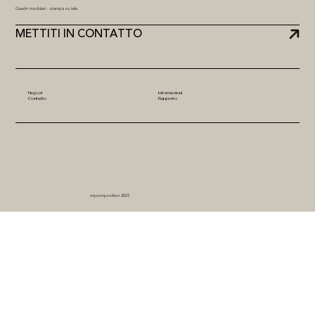
Quadri modulari - stampa su tela
METTITI IN CONTATTO
Negozi
Informazioni
Contatto
Supporto
mycomposition 2023