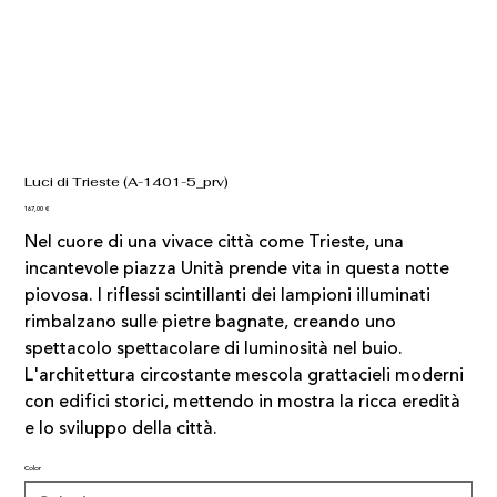
Luci di Trieste (A-1401-5_prv)
Prezzo
167,00 €
Nel cuore di una vivace città come Trieste, una
incantevole piazza Unità prende vita in questa notte
piovosa. I riflessi scintillanti dei lampioni illuminati
rimbalzano sulle pietre bagnate, creando uno
spettacolo spettacolare di luminosità nel buio.
L'architettura circostante mescola grattacieli moderni
con edifici storici, mettendo in mostra la ricca eredità
e lo sviluppo della città.
Color