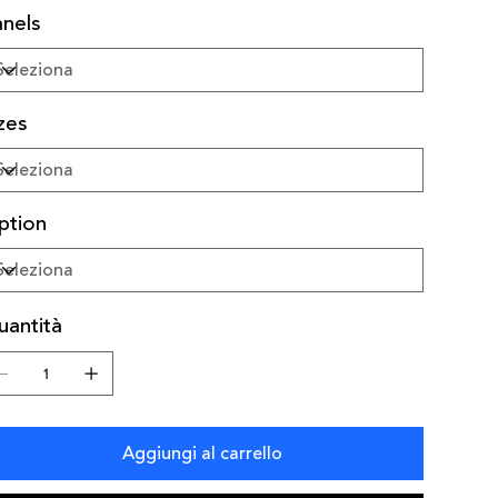
nels
zes
ption
uantità
Aggiungi al carrello