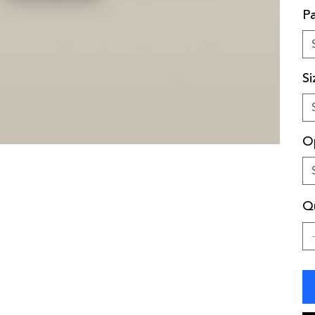
Pa
Si
O
Q