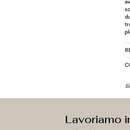
av
sc
du
tr
pl
R
C
Lavoriamo i