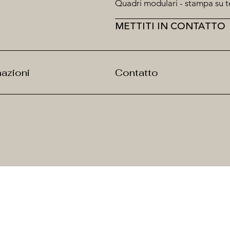
Quadri modulari - stampa su t
METTITI IN CONTATTO
mazioni
Contatto