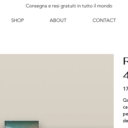
Consegna e resi gratuiti in tutto il mondo
SHOP
ABOUT
CONTACT
R
17
Pre
Qu
ca
pe
de