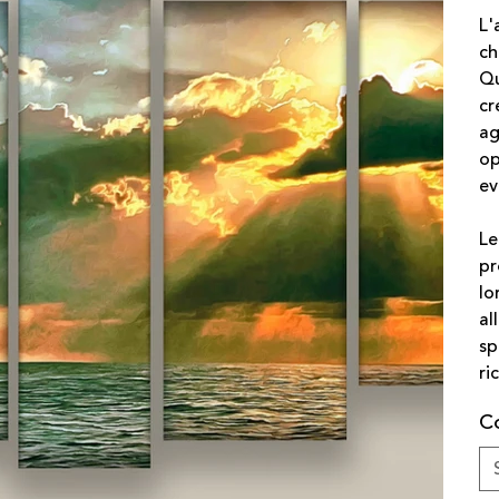
L'
ch
Qu
cr
ag
op
ev
Le
pr
lo
al
sp
ri
C