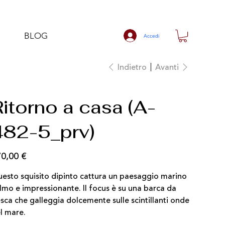
BLOG
Accedi
Indietro
Avanti
itorno a casa (A-
482-5_prv)
0,00 €
zzo
esto squisito dipinto cattura un paesaggio marino
lmo e impressionante. Il focus è su una barca da
sca che galleggia dolcemente sulle scintillanti onde
l mare.