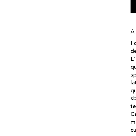
A
I 
de
L'
qu
sp
la
qu
sb
te
Ce
mi
cu