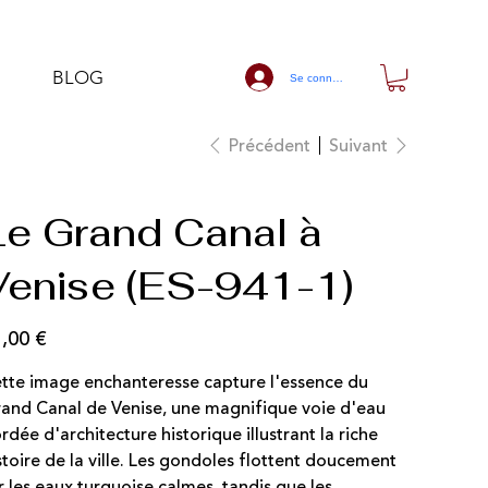
BLOG
Se connecter
Précédent
Suivant
Le Grand Canal à
Venise (ES-941-1)
,00 €
tte image enchanteresse capture l'essence du
and Canal de Venise, une magnifique voie d'eau
rdée d'architecture historique illustrant la riche
stoire de la ville. Les gondoles flottent doucement
r les eaux turquoise calmes, tandis que les