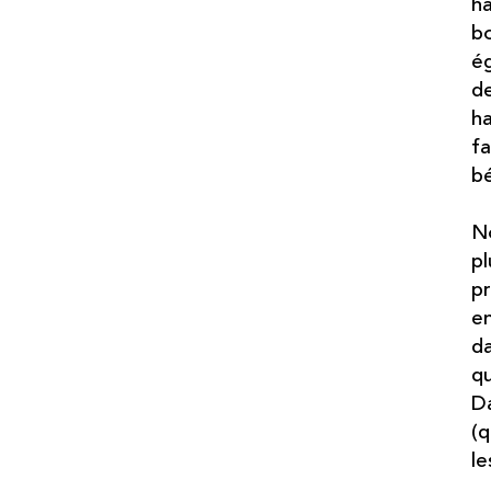
ha
bo
ég
de
ha
fa
bé
No
pl
p
en
da
qu
Da
(q
le