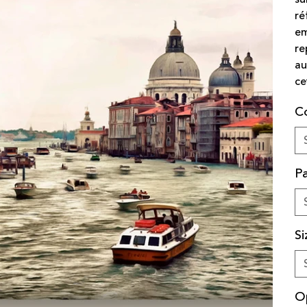
ré
em
re
au
ce
C
Pa
Si
O