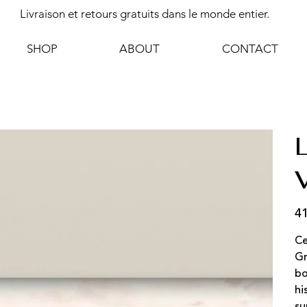
Livraison et retours gratuits dans le monde entier.
SHOP
ABOUT
CONTACT
41
Prix
Ce
Gr
bo
hi
su