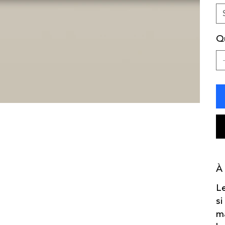
Q
À
Le
si
ma