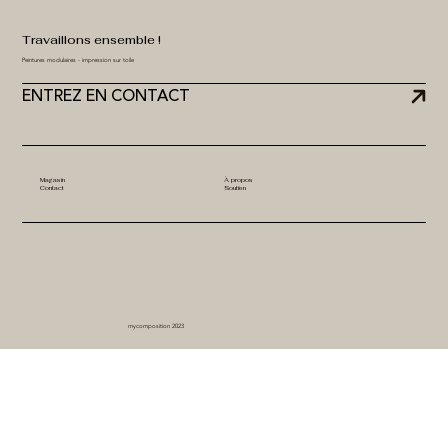
Travaillons ensemble !
Peintures modulaires - impression sur toile
ENTREZ EN CONTACT
Magasin
À propos
Contact
Soutien
mycomposition 2023