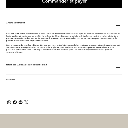
Commander et payer
À PROPOS DU PRODUIT
L'ART SUR TOILE est un excellent choix si vous souhaitez décorer votre maison avec style. La peinture est imprimée sur une toile de
haute qualité, qui est tendue sur un châssis en bois de 22 mm d'épaisseur. La toile est également imprimée sur les côtés de la
peinture. Nous utilisons des encres de haute qualité qui conservent leurs couleurs et ne s'estompent pas. En conséquence, la
peinture sur toile offre une longue durée de vie.
Nous essayons de livrer les tableaux dès que possible, mais n'oubliez pas de les manipuler avec précaution. Chaque image est
soigneusement enveloppée dans du papier bulle et placée dans une boîte en carton solide pour garantir que l'image vous
parvienne en bon état. Dans l'emballage, vous trouverez des crochets (collés au papier bulle) sur lesquels vous pourrez
suspendre l'image.
RETOUR DES MARCHANDISES ET REMBOURSEMENT
LIVRAISON