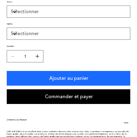
Sizes
Option
Quantité
Ajouter au panier
Commander et payer
À PROPOS DU PRODUIT
L'ART SUR TOILE est un excellent choix si vous souhaitez décorer votre maison avec style. La peinture est imprimée sur une toile de
haute qualité, qui est tendue sur un châssis en bois de 22 mm d'épaisseur. La toile est également imprimée sur les côtés de la
peinture. Nous utilisons des encres de haute qualité qui conservent leurs couleurs et ne s'estompent pas. En conséquence, la