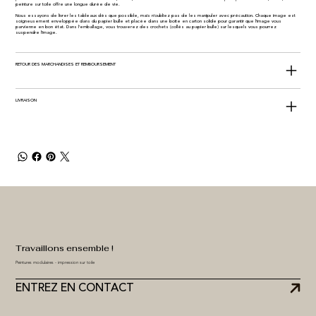
peinture sur toile offre une longue durée de vie.
Nous essayons de livrer les tableaux dès que possible, mais n'oubliez pas de les manipuler avec précaution. Chaque image est
soigneusement enveloppée dans du papier bulle et placée dans une boîte en carton solide pour garantir que l'image vous
parvienne en bon état. Dans l'emballage, vous trouverez des crochets (collés au papier bulle) sur lesquels vous pourrez
suspendre l'image.
RETOUR DES MARCHANDISES ET REMBOURSEMENT
LIVRAISON
Travaillons ensemble !
Peintures modulaires - impression sur toile
ENTREZ EN CONTACT