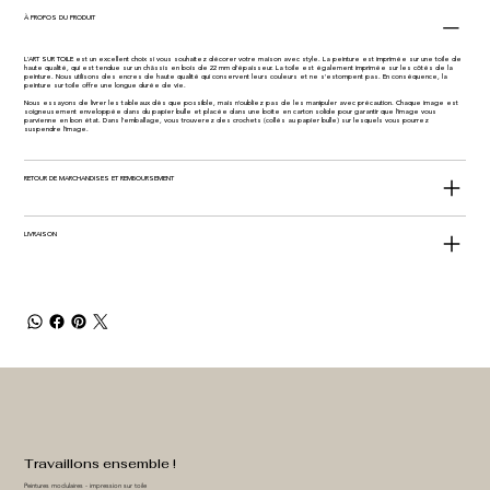
À PROPOS DU PRODUIT
L'ART SUR TOILE est un excellent choix si vous souhaitez décorer votre maison avec style. La peinture est imprimée sur une toile de
haute qualité, qui est tendue sur un châssis en bois de 22 mm d'épaisseur. La toile est également imprimée sur les côtés de la
peinture. Nous utilisons des encres de haute qualité qui conservent leurs couleurs et ne s'estompent pas. En conséquence, la
peinture sur toile offre une longue durée de vie.
Nous essayons de livrer les tableaux dès que possible, mais n'oubliez pas de les manipuler avec précaution. Chaque image est
soigneusement enveloppée dans du papier bulle et placée dans une boîte en carton solide pour garantir que l'image vous
parvienne en bon état. Dans l'emballage, vous trouverez des crochets (collés au papier bulle) sur lesquels vous pourrez
suspendre l'image.
RETOUR DE MARCHANDISES ET REMBOURSEMENT
LIVRAISON
Travaillons ensemble !
Peintures modulaires - impression sur toile