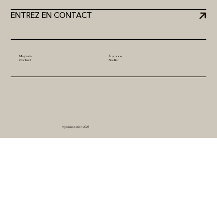
ENTREZ EN CONTACT
Magasin
À propos
Contact
Soutien
mycomposition 2023